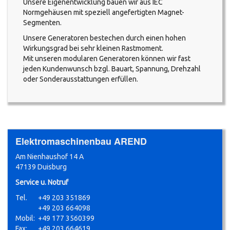
Unsere Eigenentwicklung bauen wir aus IEC
Normgehäusen mit speziell angefertigten Magnet-
Segmenten.
Unsere Generatoren bestechen durch einen hohen
Wirkungsgrad bei sehr kleinen Rastmoment.
Mit unseren modularen Generatoren können wir fast
jeden Kundenwunsch bzgl. Bauart, Spannung, Drehzahl
oder Sonderausstattungen erfüllen.
Elektromaschinenbau AREND
Am Nienhaushof 14 A
47139 Duisburg
Service u. Notruf
Tel.
+49 203 351869
+49 203 664098
Mobil:
+49 177 3560399
Fax:
+49 203 664619