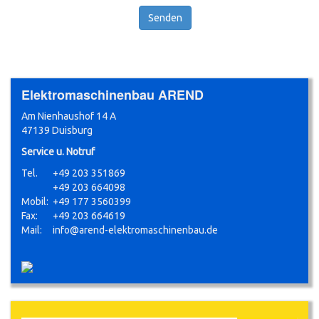
Senden
Elektromaschinenbau AREND
Am Nienhaushof 14 A
47139 Duisburg
Service u. Notruf
Tel.
+49 203 351869
+49 203 664098
Mobil:
+49 177 3560399
Fax:
+49 203 664619
Mail:
info@arend-elektromaschinenbau.de